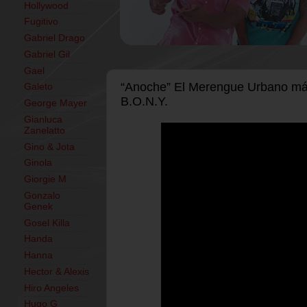
Hollywood
Fugitivo
Gabriel Drago
Gabriel Gil
Gael
“Anoche” El Merengue Urbano más
Galeto
B.O.N.Y.
George Mayer
Gianluca
Zanelatto
Gino & Jota
Ginola
Giorgie M
Gonzalo
Genek
Gosel Killa
Handa
Hanna
Hector & Alexis
Hiro Angeles
Hugo G