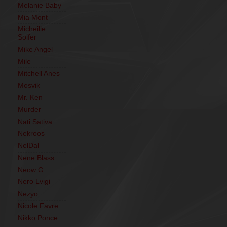
Melanie Baby
Mia Mont
Micheille
Soifer
Mike Angel
Mile
Mitchell Anes
Mosvik
Mr. Ken
Murder
Nati Sativa
Nekroos
NelDal
Nene Blass
Neow G
Nero Lvigi
Nezyo
Nicole Favre
Nikko Ponce