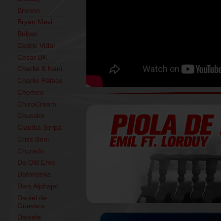
Brenno
Bryan Mevi
Bulper
Cedric Vidal
Cesar BK
Charlie & Nani
Charlie Palace
Chemex
ChicoCream
Chussko
Claudia Serpa
Criss Beni
Cruzado
Da Old Eme
Dafonseka
Dani Alphajet
Daniel de
Guevara
Daniela