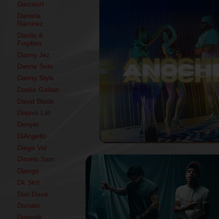
Darcourt
Daniela
Ramirez
Danilo &
Fugitivo
Danny Jez
Danny Soto
Danny Style
Daske Gaitan
David Blade
Dejavú Lat
Denyei
DiAngello
Diego Val
Dimelo Sam
Django
Dk Skrt
Don Dava
Dunato
Dwandii