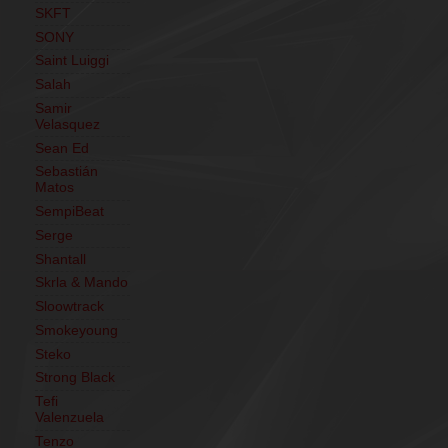
SKFT
SONY
Saint Luiggi
Salah
Samir
Velasquez
Sean Ed
Sebastián
Matos
SempiBeat
Serge
Shantall
Skrla & Mando
Sloowtrack
Smokeyoung
Steko
Strong Black
Tefi
Valenzuela
Tenzo