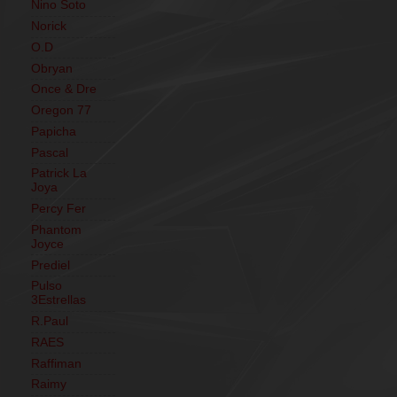
Nino Soto
Norick
O.D
Obryan
Once & Dre
Oregon 77
Papicha
Pascal
Patrick La
Joya
Percy Fer
Phantom
Joyce
Prediel
Pulso
3Estrellas
R.Paul
RAES
Raffiman
Raimy