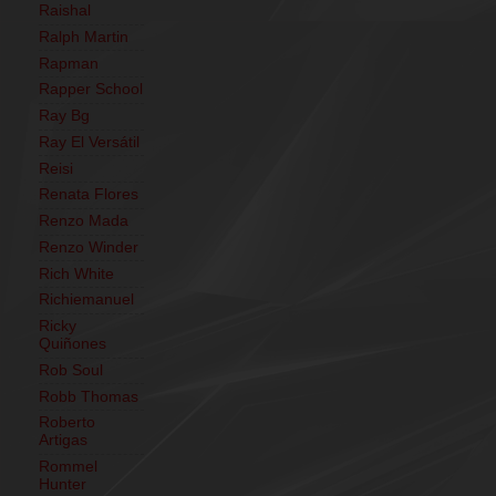
Raishal
Ralph Martin
Rapman
Rapper School
Ray Bg
Ray El Versátil
Reisi
Renata Flores
Renzo Mada
Renzo Winder
Rich White
Richiemanuel
Ricky
Quiñones
Rob Soul
Robb Thomas
Roberto
Artigas
Rommel
Hunter