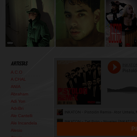
ARTISTAS
A.C.O
A.CHAL
ANIA
Abraham
Adi Yon
AdriBri
Ale Cantelli
Ale Incandela
Alesio