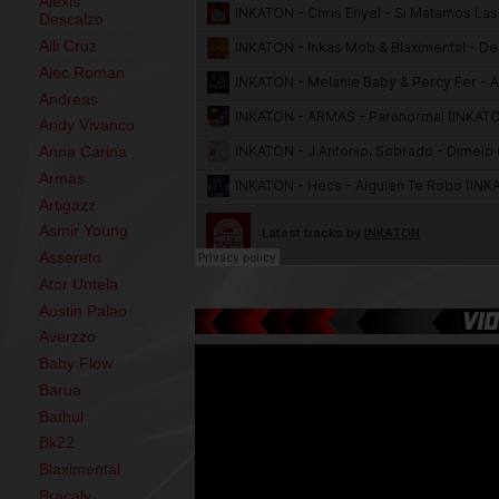
Alexis
Descalzo
Alli Cruz
Aléc Roman
Andreas
Andy Vivanco
Anna Carina
Armas
Artigazz
Asmir Young
Assereto
Ator Untela
Austin Palao
Averzzo
Baby Flow
Barua
Bathul
Bk22
Blaximental
Bracaly