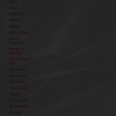
M2H
MCso
MIBO 91
Malucci
Mannu
Manu Meza
Marco
Calderon
Marcy La
Melodia
Marie Cherry
Pop
Mario Hart
Mary Flow
Maykineli
Mayra Goñi
Mazzey
Mc Francia
Mc Mabailo
Meisajo